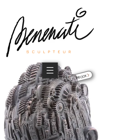
SCULPTEUR
FLIPBOOK
Site du sculpteur Thierry Benenati