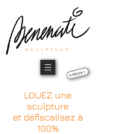
SCULPTEUR
FLIPBOOK
Site du sculpteur Thierry Benenati
LOUEZ une
sculpture
et défiscalisez à
100%