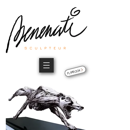
SCULPTEUR
FLIPBOOK
Site du sculpteur Thierry Benenati