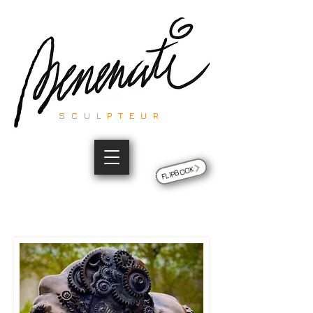
SCULPTEUR
FLIPBOOK
Site du sculpteur Thierry Benenati